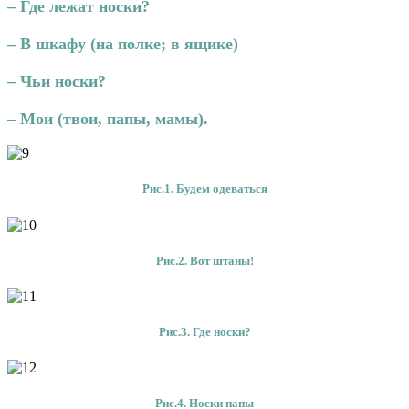
– Где лежат носки?
– В шкафу
(на полке; в ящике)
– Чьи носки?
– Мои (твои, папы, мамы).
Рис.1.
Будем одеваться
Рис.2.
Вот штаны!
Рис.3.
Где носки?
Рис.4.
Носки папы